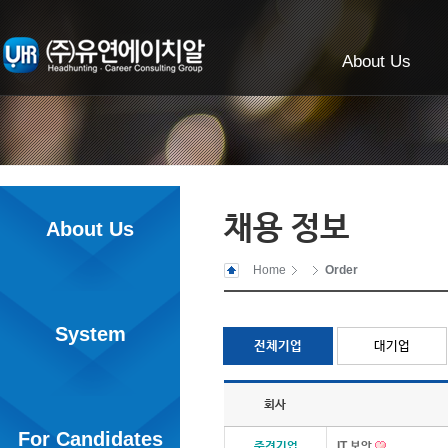
About Us
채용 정보
About Us
Home
Order
System
전체기업
대기업
회사
For Candidates
중견기업
IT 보안