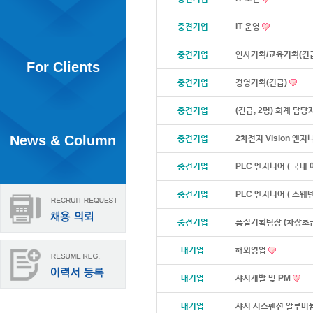
중견기업
IT 운영
중견기업
인사기획/교육기획(긴
For Clients
중견기업
경영기획(긴급)
중견기업
(긴급, 2명) 회계 담당
News & Column
중견기업
2차전지 Vision 엔지
중견기업
PLC 엔지니어 ( 국내 
중견기업
PLC 엔지니어 ( 스웨
중견기업
품질기획팀장 (차장초
대기업
해외영업
대기업
샤시개발 및 PM
대기업
샤시 서스팬션 알루미늄