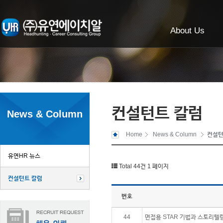
About Us
컨설턴트 칼럼
News & Column
Home
News & Column
컨설턴
유연HR 뉴스
Total 44건
1 페이지
컨설턴트 칼럼
번호
44
면접용 STAR 기법과 스토리텔