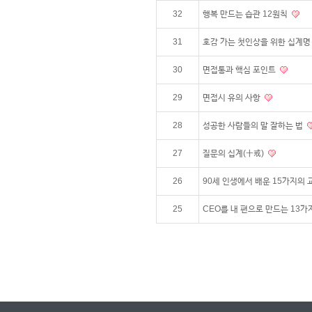
32
행복 만드는 습관 12원칙
31
호감 가는 첫인상을 위한 십계
30
면접통과 핵심 포인트
29
면접시 유의 사항
28
성공한 사람들의 말 잘하는 법
27
질문의 십계(十戒)
26
90세 인생에서 배운 15가지의
25
CEO를 내 편으로 만드는 13가