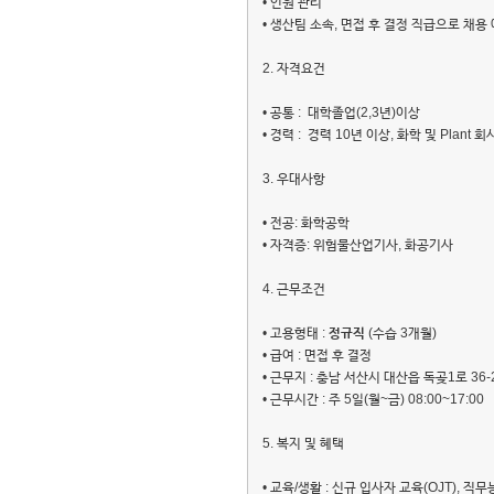
• 인원 관리
• 생산팀 소속, 면접 후 결정 직급으로 채용
2. 자격요건
• 공통 : 대학졸업(2,3년)이상
• 경력 : 경력 10년 이상, 화학 및 Plant 
3. 우대사항
• 전공: 화학공학
• 자격증: 위험물산업기사, 화공기사
4. 근무조건
• 고용형태 :
정규직
(수습 3개월)
• 급여 : 면접 후 결정
• 근무지 : 충남 서산시 대산읍 독곶1로 36-
• 근무시간 : 주 5일(월~금) 08:00~17:00
5. 복지 및 혜택
• 교육/생활 : 신규 입사자 교육(OJT), 직