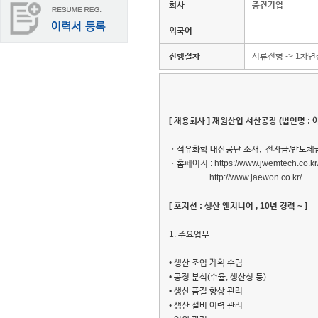
회사
중견기업
외국어
진행절차
서류전형 -> 1차면
[
채용회사 ] 재원산업 서산공장 (법인명 : 
ㆍ석유화학 대산공단 소재, 전자급/반도체급 세정제
ㆍ홈페이지 : https://www.jwemtech.co.kr
http://www.jaewon.co.kr/
[
포지션 : 생산 엔지니어 , 10년 경력 ~ ]
1. 주요업무
• 생산 조업 계획 수립
• 공정 분석(수율, 생산성 등)
• 생산 품질 향상 관리
• 생산 설비 이력 관리