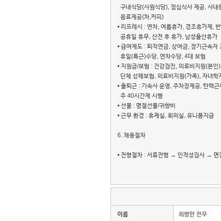
구내식당(사원식당), 점심식사 제공, 사내동
음료제공(차,커피)
• 리프레시 : 연차, 여름휴가, 경조휴가제, 
공휴일 휴무, 산전 후 휴가, 남성출산휴가
• 급여제도 : 퇴직연금, 상여금, 장기근속자 
휴일(특근)수당, 연차수당, 4대 보험
• 지원금/보험 : 건강검진, 의료비지원(본인
단체 상해보험, 의료비지원(가족), 자녀학
• 출퇴근 : 기숙사 운영, 주차장제공, 탄력근
주 40시간제 시행
• 선물 : 명절선물/귀향비
• 근무 환경 : 휴게실, 회의실, 유니폼지급
6. 채용절차
• 전형절차 : 서류전형 → 인적성검사 → 
이름
최병만 전무