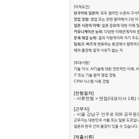
[자격요건]
한국어와 일본어
: 모두 원어민 수준의 구사
영업 경험:
영업 또는 관련 분야에서 2년 이상
일본 시장의 이해:
일본 문화에 대한 이해 
커뮤니케이션 능력:
다양한 이해관계자와 원
문제 해결 능력:
결과 지향적이며 자기 주도
팀워크:
빠르게 변화하는 환경에서 협력적으
해외 출장에 결격 사유가 없는 자
[우대사항]
기술 지식: AI기술에 대한 전반적인 이해, 
IT 또는 기술 분야 영업 경험
CRM 시스템 사용 경험
[전형절차
]
-
서류전형
>
면접(대표이사 1회)
[
근무지
]
- 서울 강남구 언주로
508
공무원
근무지는 대한민국 서울 또는 일본 도쿄입니
일본과 한국 간의 출장이 있을 수 있습니다.
[
제출서류
]