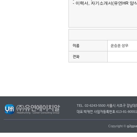
-
이력서
,
자기소개서
(
유연
HR
양
이름
윤승훈 상무
전화
TEL. 02-6243-5500 서울시 서초구 강
대표:박재언 사업자등록번호:613-81-805
Copyright ©
g2gpa