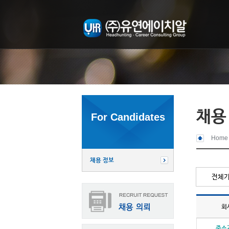
채용
For Candidates
Home
채용 정보
전체
회
중소