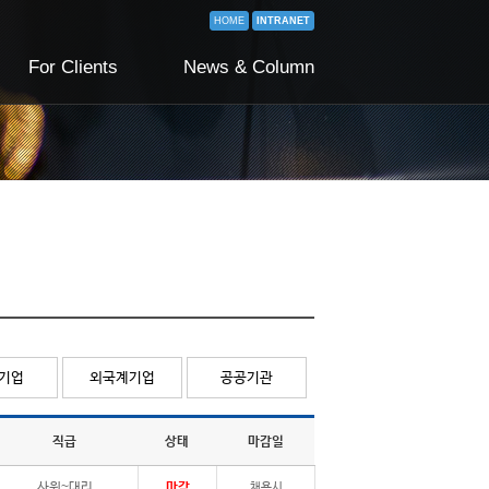
HOME
INTRANET
For Clients
News & Column
기업
외국계기업
공공기관
직급
상태
마감일
사원~대리
마감
채용시