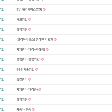
기업
EV 차량 서비스(CS)
기업
해외영업
기업
경영지원
기업
(코리아타임스) 온라인 기획자
기업
자재관리(대리~과장급)
기업
영업관리(영업기획)
기업
B2B 기술영업
기업
품질관리
기업
자재관리(대리급)
기업
경영지원
기업
자동차 인증