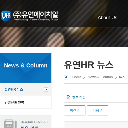
About Us
유연HR 뉴스
News & Column
Home
News & Column
뉴스
유연HR 뉴스
멘토의 꿈
컨설턴트 칼럼
이전글
다음글