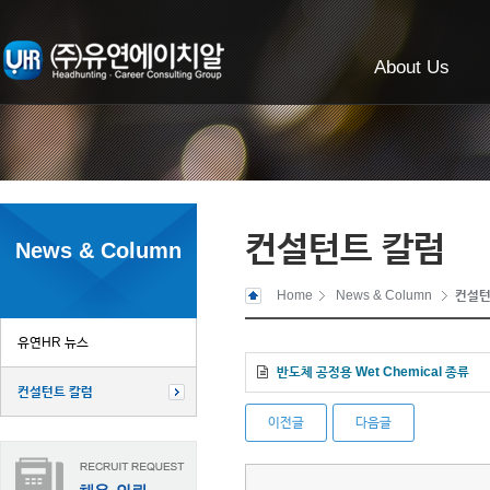
About Us
컨설턴트 칼럼
News & Column
Home
News & Column
컨설턴
유연HR 뉴스
반도체 공정용 Wet Chemical 종류
컨설턴트 칼럼
이전글
다음글